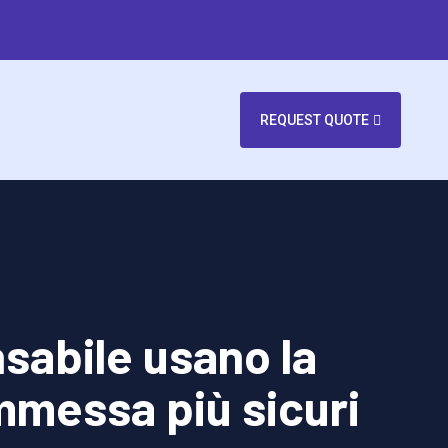
REQUEST QUOTE
sabile usano la
mmessa più sicuri