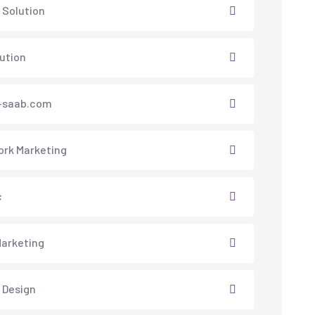
 Solution
lution
saab.com
rk Marketing
c
arketing
 Design