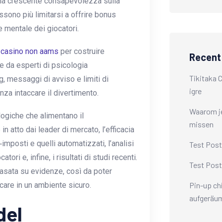
na crescente consapevolezza sulla
ssono più limitarsi a offrire bonus
e mentale dei giocatori.
i
casino non aams
per costruire
Recent
te da esperti di psicologia
Tikitaka C
, messaggi di avviso e limiti di
igre
nza intaccare il divertimento.
Waarom je
ogiche che alimentano il
missen
 atto dai leader di mercato, l’efficacia
‑imposti e quelli automatizzati, l’analisi
Test Post
ori e, infine, i risultati di studi recenti.
Test Post
 basata su evidenze, così da poter
Pin-up ch
ocare in un ambiente sicuro.
aufgeräum
del