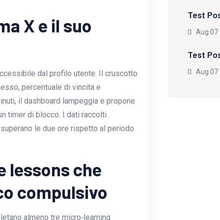
Test Po
ma X e il suo
Aug 07
Test Po
Aug 07
cessibile dal profilo utente. Il cruscotto
sso, percentuale di vincita e
inuti, il dashboard lampeggia e propone
n timer di blocco. I dati raccolti
superano le due ore rispetto al periodo
e lessons che
oco compulsivo
pletano almeno tre micro‑learning