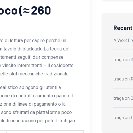
oco (≈ 260
Recen
A WordPr
e di lettura per capire perché un
 tavolo di blackjack. La teoria del
ortamenti seguiti da ricompense
traga
on
S
 vincite intermittenti – il cosiddetto
elle slot meccaniche tradizionali.
traga
on
R
realistico spingono gli utenti a
ezione di controllo aumenta quando il
traga
on
zione di linee di pagamento o la
 sono sfruttati da piattaforme poco
traga
on
L
le li riconoscono per poterli mitigare.