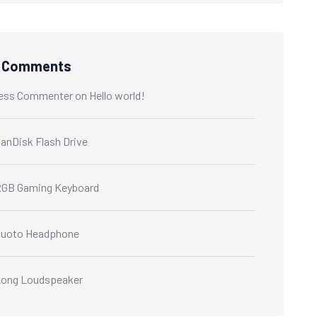
t Comments
ess Commenter
on
Hello world!
anDisk Flash Drive
GB Gaming Keyboard
Quoto Headphone
ong Loudspeaker