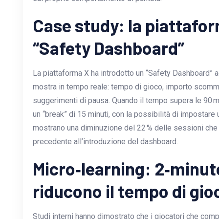
Case study: la piattafor
“Safety Dashboard”
La piattaforma X ha introdotto un “Safety Dashboard” ac
mostra in tempo reale: tempo di gioco, importo scomme
suggerimenti di pausa. Quando il tempo supera le 90 m
un “break” di 15 minuti, con la possibilità di impostare u
mostrano una diminuzione del 22 % delle sessioni che 
precedente all’introduzione del dashboard.
Micro‑learning: 2‑minut
riducono il tempo di gi
Studi interni hanno dimostrato che i giocatori che com