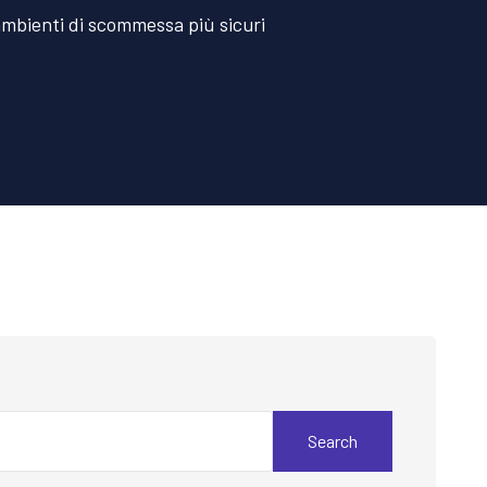
ambienti di scommessa più sicuri
Search