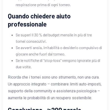
respirazione prima di ogni torneo.
Quando chiedere aiuto
professionale
Se superi il 30 % del budget mensile in più di tre
tornei consecutivi.
Se avverti ansia, irritabilità o desiderio compulsivo di
giocare anche fuori dal torneo.
Se le notifiche di “stop‑loss” vengono ignorate più di
due volte.
Ricorda che i tornei sono uno strumento, non una cura.
Un approccio integrato – combinare limiti auto‑imposti,
supporto della community e assistenza psicologica –
aumenta le probabilità di un recupero sostenibile.
Conclusione – ≈ 200 parole