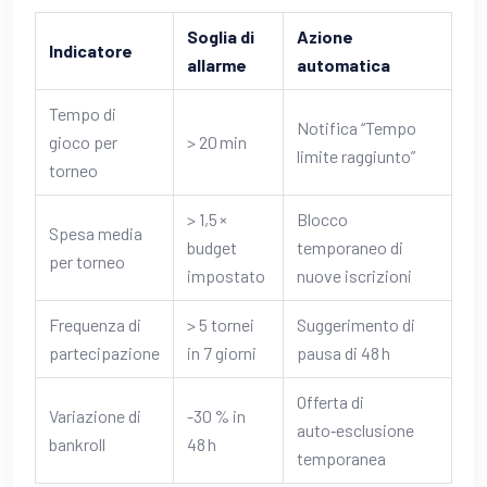
Soglia di
Azione
Indicatore
allarme
automatica
Tempo di
Notifica “Tempo
gioco per
> 20 min
limite raggiunto”
torneo
> 1,5 ×
Blocco
Spesa media
budget
temporaneo di
per torneo
impostato
nuove iscrizioni
Frequenza di
> 5 tornei
Suggerimento di
partecipazione
in 7 giorni
pausa di 48 h
Offerta di
Variazione di
-30 % in
auto‑esclusione
bankroll
48 h
temporanea