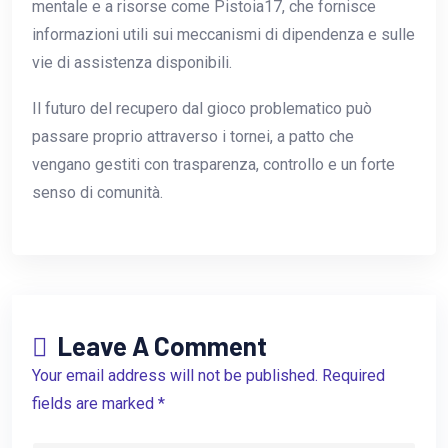
mentale e a risorse come Pistoia17, che fornisce
informazioni utili sui meccanismi di dipendenza e sulle
vie di assistenza disponibili.
Il futuro del recupero dal gioco problematico può
passare proprio attraverso i tornei, a patto che
vengano gestiti con trasparenza, controllo e un forte
senso di comunità.
Leave A Comment
Your email address will not be published. Required
fields are marked *