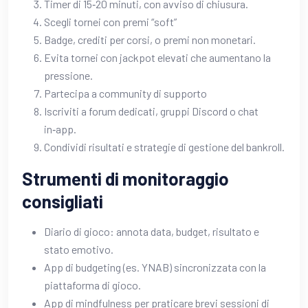
Timer di 15‑20 minuti, con avviso di chiusura.
Scegli tornei con premi “soft”
Badge, crediti per corsi, o premi non monetari.
Evita tornei con jackpot elevati che aumentano la
pressione.
Partecipa a community di supporto
Iscriviti a forum dedicati, gruppi Discord o chat
in‑app.
Condividi risultati e strategie di gestione del bankroll.
Strumenti di monitoraggio
consigliati
Diario di gioco: annota data, budget, risultato e
stato emotivo.
App di budgeting (es. YNAB) sincronizzata con la
piattaforma di gioco.
App di mindfulness per praticare brevi sessioni di