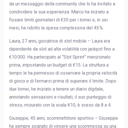
da un messaggio della community che lo ha invitato a
condividere la sua esperienza. Marco ha iniziato a
fissare limiti giornalieri di €30 per i tornei e, in sei
mesi, ha ridotto la spesa complessiva del 45 %.
Laura, 27 anni, giocatrice di slot mobile – Laura era
dipendente da slot ad alta volatilità con jackpot fino a
€10 000. Ha partecipato al “Slot Sprint” menzionato
prima, impostando un budget di €15. La struttura a
tempo le ha permesso di osservare la propria velocità
di gioco e di fermarsi prima di superare il limite. Dopo
due tornei, ha iniziato a tenere un diario digitale,
annotando sensazioni e risultati; il suo punteggio di
stress, misurato con la scala K10, è sceso da 8 a 4.
Giuseppe, 45 anni, scommettitore sportivo – Giuseppe
ha sempre sognato di vincere una scommessa su una