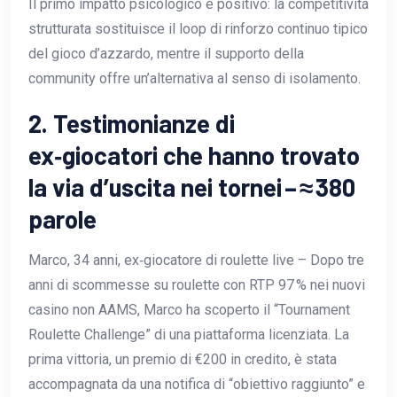
Il primo impatto psicologico è positivo: la competitività
strutturata sostituisce il loop di rinforzo continuo tipico
del gioco d’azzardo, mentre il supporto della
community offre un’alternativa al senso di isolamento.
2. Testimonianze di
ex‑giocatori che hanno trovato
la via d’uscita nei tornei – ≈ 380
parole
Marco, 34 anni, ex‑giocatore di roulette live – Dopo tre
anni di scommesse su roulette con RTP 97 % nei nuovi
casino non AAMS, Marco ha scoperto il “Tournament
Roulette Challenge” di una piattaforma licenziata. La
prima vittoria, un premio di €200 in credito, è stata
accompagnata da una notifica di “obiettivo raggiunto” e