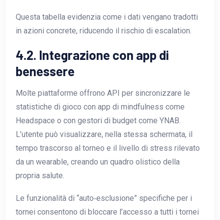
Questa tabella evidenzia come i dati vengano tradotti
in azioni concrete, riducendo il rischio di escalation.
4.2. Integrazione con app di
benessere
Molte piattaforme offrono API per sincronizzare le
statistiche di gioco con app di mindfulness come
Headspace o con gestori di budget come YNAB.
L’utente può visualizzare, nella stessa schermata, il
tempo trascorso al torneo e il livello di stress rilevato
da un wearable, creando un quadro olistico della
propria salute.
Le funzionalità di “auto‑esclusione” specifiche per i
tornei consentono di bloccare l’accesso a tutti i tornei