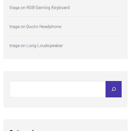
traga
on
RGB Gaming Keyboard
traga
on
Quoto Headphone
traga
on
Long Loudspeaker