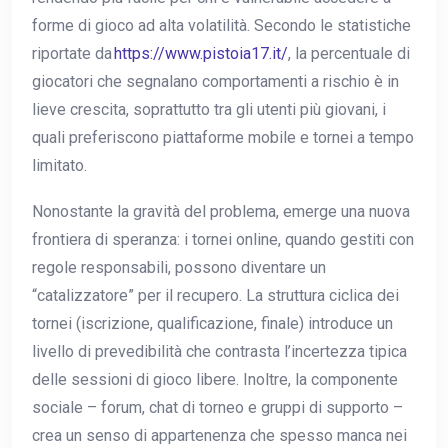
forme di gioco ad alta volatilità. Secondo le statistiche
riportate da
https://www.pistoia17.it/
, la percentuale di
giocatori che segnalano comportamenti a rischio è in
lieve crescita, soprattutto tra gli utenti più giovani, i
quali preferiscono piattaforme mobile e tornei a tempo
limitato.
Nonostante la gravità del problema, emerge una nuova
frontiera di speranza: i tornei online, quando gestiti con
regole responsabili, possono diventare un
“catalizzatore” per il recupero. La struttura ciclica dei
tornei (iscrizione, qualificazione, finale) introduce un
livello di prevedibilità che contrasta l’incertezza tipica
delle sessioni di gioco libere. Inoltre, la componente
sociale – forum, chat di torneo e gruppi di supporto –
crea un senso di appartenenza che spesso manca nei