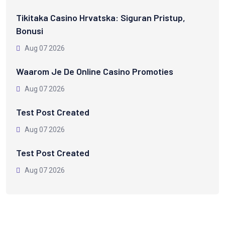
Tikitaka Casino Hrvatska: Siguran Pristup,
Bonusi
Aug 07 2026
Waarom Je De Online Casino Promoties
Aug 07 2026
Test Post Created
Aug 07 2026
Test Post Created
Aug 07 2026