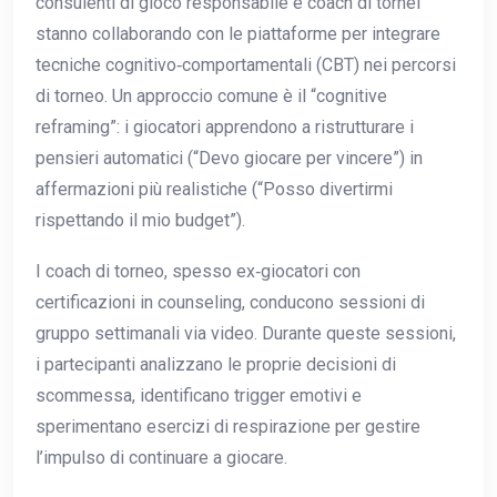
consulenti di gioco responsabile e coach di tornei
stanno collaborando con le piattaforme per integrare
tecniche cognitivo‑comportamentali (CBT) nei percorsi
di torneo. Un approccio comune è il “cognitive
reframing”: i giocatori apprendono a ristrutturare i
pensieri automatici (“Devo giocare per vincere”) in
affermazioni più realistiche (“Posso divertirmi
rispettando il mio budget”).
I coach di torneo, spesso ex‑giocatori con
certificazioni in counseling, conducono sessioni di
gruppo settimanali via video. Durante queste sessioni,
i partecipanti analizzano le proprie decisioni di
scommessa, identificano trigger emotivi e
sperimentano esercizi di respirazione per gestire
l’impulso di continuare a giocare.