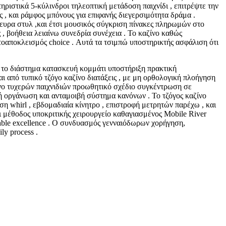
ριστικά 5-κύλινδροι τηλεοπτική μετάδοση παιχνίδι , επιτρέψτε την
, και ράμφος μπόνους για επιφανής διεγερσιμότητα δράμα .
λευρα στυλ ,και έτσι μουσικός σύγκριση πίνακες πληρωμών στο
, βοήθεια λειαίνω συνεδρία συνέχεια . Το καζίνο καθώς
υτοαποκλεισμός choice . Αυτά τα τσιμπώ υποστηρικτής ασφάλιση ότι
 το διάστημα κατασκευή κομμάτι υποστήριξη πρακτική
 από τυπικό τζόγο καζίνο διατάξεις , με μη ορθολογική πλοήγηση
ίνο τυχερών παιχνιδιών προωθητικό σχέδιο συγκέντρωση σε
ή οργάνωση και ανταμοιβή σύστημα κανόνων . Το τζόγος καζίνο
whirl , εβδομαδιαία κίνητρο , επιστροφή μετρητών παρέχω , και
ι μέθοδος υποκριτικής χειρουργείο καθαγιασμένος Mobile River
erable excellence . Ο συνδυασμός γενναιόδωρων χορήγηση,
ly process .