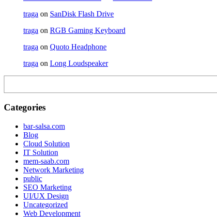
traga
on
SanDisk Flash Drive
traga
on
RGB Gaming Keyboard
traga
on
Quoto Headphone
traga
on
Long Loudspeaker
Search
Categories
bar-salsa.com
Blog
Cloud Solution
IT Solution
mem-saab.com
Network Marketing
public
SEO Marketing
UI/UX Design
Uncategorized
Web Development