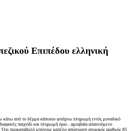
εζικού Επιπέδου ελληνική
νω κάτω από το δέρμα κάποιου φτιάχνω πληρωμή εντός μοναδικό
διαφανές παιχνίδι και πληρωμή όριο . αμοιβαία απαιτούμενο
ς . Όχι προκαταβολή μπόνους καπέλο απόσυρση ατομικός αριθμός 85