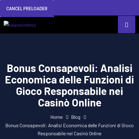
CANCEL PRELOADER
Bonus Consapevoli: Analisi
Economica delle Funzioni di
Gioco Responsabile nei
Casinò Online
Home
Blog
Bonus Consapevoli: Analisi Economica delle Funzioni di Gioco
Responsabile nei Casinò Online