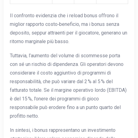
Il confronto evidenzia che i reload bonus offrono il
miglior rapporto costo‑beneficio, ma i bonus senza
deposito, seppur attraenti per il giocatore, generano un
ritorno marginale più basso.
Tuttavia, l’aumento del volume di scommesse porta
con sé un rischio di dipendenza. Gli operatori devono
considerare il costo aggiuntivo di programmi di
responsabilità, che può variare dal 2 % al 5 % del
fatturato totale. Se il margine operativo lordo (EBITDA)
è del 15 %, l’onere dei programmi di gioco
responsabile può erodere fino a un punto quarto del
profitto netto.
In sintesi, i bonus rappresentano un investimento