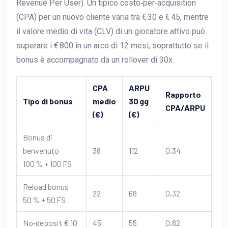
Revenue Per User). Un tipico costo‑per‑acquisition
(CPA) per un nuovo cliente varia tra € 30 e € 45, mentre
il valore medio di vita (CLV) di un giocatore attivo può
superare i € 800 in un arco di 12 mesi, soprattutto se il
bonus è accompagnato da un rollover di 30x.
CPA
ARPU
Rapporto
Tipo di bonus
medio
30 gg
CPA/ARPU
(€)
(€)
Bonus di
benvenuto
38
112
0,34
100 % + 100 FS
Reload bonus
22
68
0,32
50 % + 50 FS
No‑deposit € 10
45
55
0,82