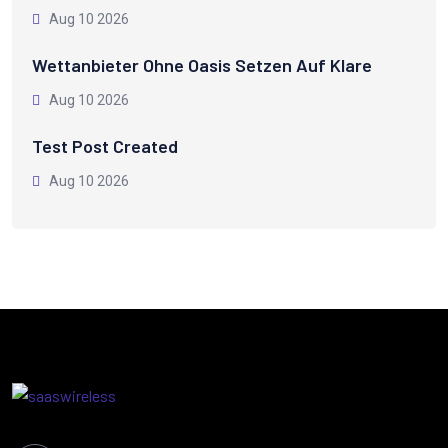
Aug 10 2026
Wettanbieter Ohne Oasis Setzen Auf Klare
Aug 10 2026
Test Post Created
Aug 10 2026