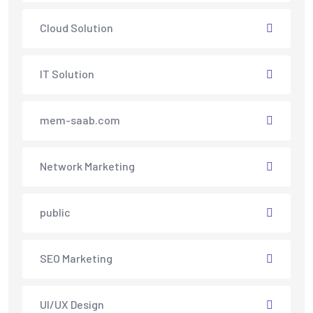
Cloud Solution
IT Solution
mem-saab.com
Network Marketing
public
SEO Marketing
UI/UX Design