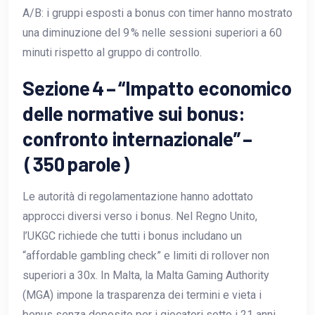
A/B: i gruppi esposti a bonus con timer hanno mostrato
una diminuzione del 9 % nelle sessioni superiori a 60
minuti rispetto al gruppo di controllo.
Sezione 4 – “Impatto economico
delle normative sui bonus:
confronto internazionale” –
( 350 parole )
Le autorità di regolamentazione hanno adottato
approcci diversi verso i bonus. Nel Regno Unito,
l’UKGC richiede che tutti i bonus includano un
“affordable gambling check” e limiti di rollover non
superiori a 30x. In Malta, la Malta Gaming Authority
(MGA) impone la trasparenza dei termini e vieta i
bonus senza deposito per i giocatori sotto i 21 anni.