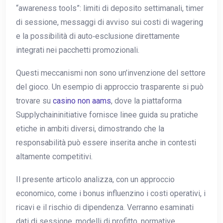
“awareness tools”: limiti di deposito settimanali, timer
di sessione, messaggi di avviso sui costi di wagering
e la possibilità di auto‑esclusione direttamente
integrati nei pacchetti promozionali.
Questi meccanismi non sono un’invenzione del settore
del gioco. Un esempio di approccio trasparente si può
trovare su
casino non aams
, dove la piattaforma
Supplychaininitiative fornisce linee guida su pratiche
etiche in ambiti diversi, dimostrando che la
responsabilità può essere inserita anche in contesti
altamente competitivi.
Il presente articolo analizza, con un approccio
economico, come i bonus influenzino i costi operativi, i
ricavi e il rischio di dipendenza. Verranno esaminati
dati di sessione, modelli di profitto, normative