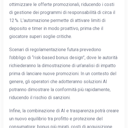
ottimizzare le offerte promozionali, riducendo i costi
di gestione dei programmi di responsabilità di circa il
12 %. L’automazione permette di attivare limiti di
deposito e timer in modo proattivo, prima che il
giocatore superi soglie critiche.
Scenari di regolamentazione futura prevedono
l’obbligo di “risk‑based bonus design”, dove le autorità
richiederanno la dimostrazione di un’analisi di impatto
prima di lanciare nuove promozioni. In un contesto del
genere, gli operatori che adotteranno soluzioni AI
potranno dimostrare la conformità più rapidamente,
riducendo il rischio di sanzioni.
Infine, la combinazione di AI e trasparenza potrà creare
un nuovo equilibrio tra profitto e protezione del
consumatore: bonus più mirati, costi di acquisizione