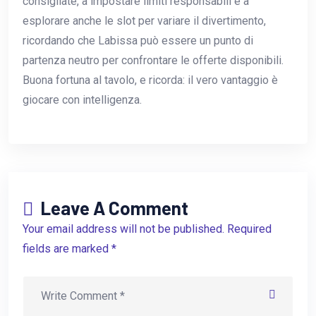
consigliate, a impostare limiti responsabili e a
esplorare anche le slot per variare il divertimento,
ricordando che Labissa può essere un punto di
partenza neutro per confrontare le offerte disponibili.
Buona fortuna al tavolo, e ricorda: il vero vantaggio è
giocare con intelligenza.
Leave A Comment
Your email address will not be published. Required
fields are marked *