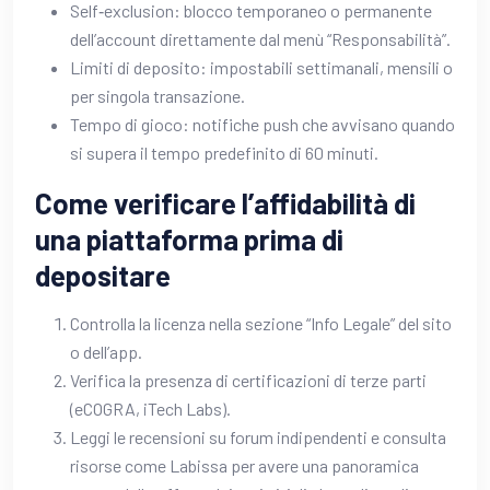
Self‑exclusion: blocco temporaneo o permanente
dell’account direttamente dal menù “Responsabilità”.
Limiti di deposito: impostabili settimanali, mensili o
per singola transazione.
Tempo di gioco: notifiche push che avvisano quando
si supera il tempo predefinito di 60 minuti.
Come verificare l’affidabilità di
una piattaforma prima di
depositare
Controlla la licenza nella sezione “Info Legale” del sito
o dell’app.
Verifica la presenza di certificazioni di terze parti
(eCOGRA, iTech Labs).
Leggi le recensioni su forum indipendenti e consulta
risorse come Labissa per avere una panoramica