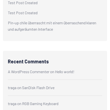
Test Post Created
Test Post Created
Pin-up chile überrascht mit einem überraschend klaren
und aufgeräumten Interface
Recent Comments
A WordPress Commenter
on
Hello world!
traga
on
SanDisk Flash Drive
traga
on
RGB Gaming Keyboard