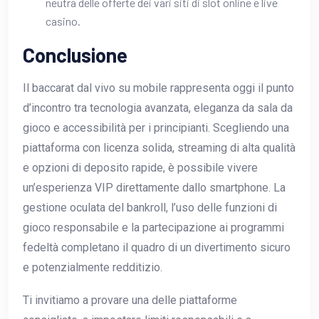
neutra delle offerte dei vari siti di slot online e live
casino.
Conclusione
Il baccarat dal vivo su mobile rappresenta oggi il punto
d’incontro tra tecnologia avanzata, eleganza da sala da
gioco e accessibilità per i principianti. Scegliendo una
piattaforma con licenza solida, streaming di alta qualità
e opzioni di deposito rapide, è possibile vivere
un’esperienza VIP direttamente dallo smartphone. La
gestione oculata del bankroll, l’uso delle funzioni di
gioco responsabile e la partecipazione ai programmi
fedeltà completano il quadro di un divertimento sicuro
e potenzialmente redditizio.
Ti invitiamo a provare una delle piattaforme