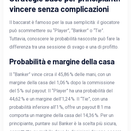
vincere senza complicazioni
Il baccarat è famoso per la sua semplicità: il giocatore
può scommettere su “Player”, “Banker” o “Tie”.
Tuttavia, conoscere le probabilità nascoste può fare la
differenza tra una sessione di svago e una di profitto.
Probabilità e margine della casa
Il “Banker” vince circa il 45,86 % delle mani, con un
margine della casa del 1,06 % dopo la commissione
del 5 % sul payout. Il “Player” ha una probabilità del
44,62 % e un margine dell’1,24 %. Il “Tie”, con una
probabilità inferiore all’1 %, offre un payout 8:1 ma
comporta un margine della casa del 14,36 %. Per un
principiante, puntare sul Banker è la scelta più sicura,