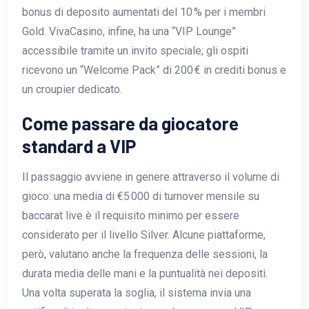
bonus di deposito aumentati del 10 % per i membri
Gold. VivaCasino, infine, ha una “VIP Lounge”
accessibile tramite un invito speciale; gli ospiti
ricevono un “Welcome Pack” di 200 € in crediti bonus e
un croupier dedicato.
Come passare da giocatore
standard a VIP
Il passaggio avviene in genere attraverso il volume di
gioco: una media di €5 000 di turnover mensile su
baccarat live è il requisito minimo per essere
considerato per il livello Silver. Alcune piattaforme,
però, valutano anche la frequenza delle sessioni, la
durata media delle mani e la puntualità nei depositi.
Una volta superata la soglia, il sistema invia una