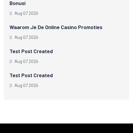
Bonusi
Aug 07 2026
Waarom Je De Online Casino Promoties
Aug 07 2026
Test Post Created
Aug 07 2026
Test Post Created
Aug 07 2026