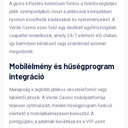
A gyors kifizetés különösen fontos a felelősségteljes
játék szempontjából, mivel a játékosok könnyebben
nyomon követhetik kiadásaikat és nyereményeiket. A
Verde Casino ezen felül egy dedikált ügyfélszolgálati
csapattal rendelkezik, amely 24/7 elérhető élő chaten,
így bármilyen kérdésed vagy problémád azonnal
megoldódik.
Mobilélmény és hűségprogram
integráció
Manapság a legtöbb játékos okostelefonról vagy
tabletről játszik. A Verde Casino mobilplatformja
teljesen optimalizált, minden hűségprogram funkció
elérhető a mobilalkalmazáson keresztül. A
pontgyűjtés, a jutalmak beváltása és a VIP‑szint