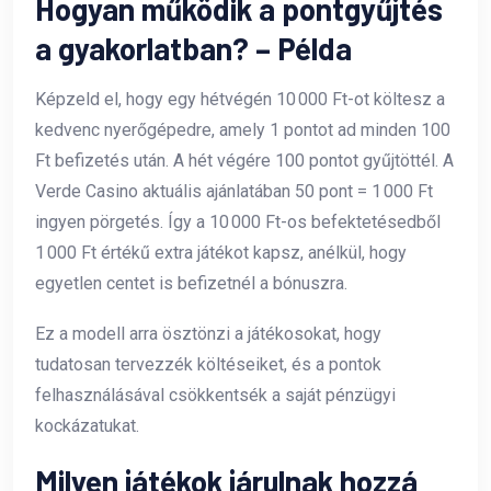
Hogyan működik a pontgyűjtés
a gyakorlatban? – Példa
Képzeld el, hogy egy hétvégén 10 000 Ft-ot költesz a
kedvenc nyerőgépedre, amely 1 pontot ad minden 100
Ft befizetés után. A hét végére 100 pontot gyűjtöttél. A
Verde Casino aktuális ajánlatában 50 pont = 1 000 Ft
ingyen pörgetés. Így a 10 000 Ft-os befektetésedből
1 000 Ft értékű extra játékot kapsz, anélkül, hogy
egyetlen centet is befizetnél a bónuszra.
Ez a modell arra ösztönzi a játékosokat, hogy
tudatosan tervezzék költéseiket, és a pontok
felhasználásával csökkentsék a saját pénzügyi
kockázatukat.
Milyen játékok járulnak hozzá