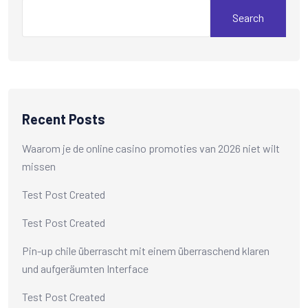
Search
Recent Posts
Waarom je de online casino promoties van 2026 niet wilt
missen
Test Post Created
Test Post Created
Pin-up chile überrascht mit einem überraschend klaren
und aufgeräumten Interface
Test Post Created