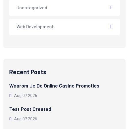
Uncategorized
Web Development
Recent Posts
Waarom Je De Online Casino Promoties
Aug 07 2026
Test Post Created
Aug 07 2026