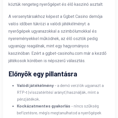
köztük rengeteg nyerőgépet és élő kaszinó asztalt.
A versenytársakhoz képest a Ggbet Casino demója
valós időben tükrözi a valódi játékélményt: a
nyerőgépek ugyanazokkal a szimbólumokkal és
nyereményekkel működnek, az élő osztók pedig
ugyanúgy reagálnak, mint egy hagyományos
kaszinóban. Ezért a ggbet-casinohu.com már a kezdő
játékosok körében is népszerű választás.
Előnyök egy pillantásra
Valódi játékélmény
– a demó verziók ugyanazt a
RTP‑t (visszatérítési arányt) használják, mint a
pénzjátékok.
Kockázatmentes gyakorlás
– nincs szükség
befizetésre, mégis megtanulhatod a nyerőgépek