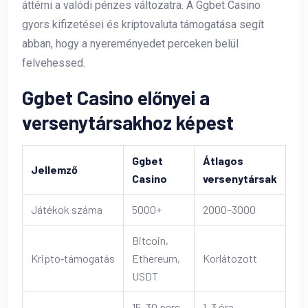
áttérni a valódi pénzes változatra. A Ggbet Casino
gyors kifizetései és kriptovaluta támogatása segít
abban, hogy a nyereményedet perceken belül
felvehessed.
Ggbet Casino előnyei a
versenytársakhoz képest
Ggbet
Átlagos
Jellemző
Casino
versenytársak
Játékok száma
5000+
2000–3000
Bitcoin,
Kripto‑támogatás
Ethereum,
Korlátozott
USDT
15–30 perc
1–3 óra