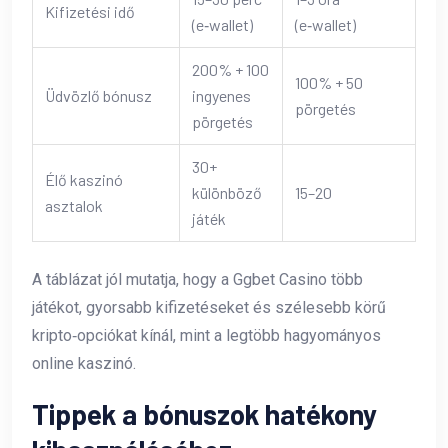
Kifizetési idő
(e‑wallet)
(e‑wallet)
200% + 100
100% + 50
Üdvözlő bónusz
ingyenes
pörgetés
pörgetés
30+
Élő kaszinó
különböző
15–20
asztalok
játék
A táblázat jól mutatja, hogy a Ggbet Casino több
játékot, gyorsabb kifizetéseket és szélesebb körű
kripto‑opciókat kínál, mint a legtöbb hagyományos
online kaszinó.
Tippek a bónuszok hatékony