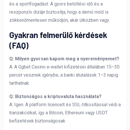
és a sportfogadást. A gyors betöltési idő és a
reszponzív dizájn biztosítja, hogy a demó mód is
zökkenőmentesen működjön, akár útközben vagy.
Gyakran felmerülő kérdések
(FAQ)
Q: Milyen gyorsan kapom meg a nyereményemet?
A: A Ggbet Casino e‑wallet kifizetései általában 15–30
percet vesznek igénybe, a banki átutalások 1–3 napig
tarthatnak.
Q: Biztonságos a kriptovaluta használata?
A: Igen. A platform licencelt és SSL‑titkosítással védi a
tranzakciókat, így a Bitcoin, Ethereum vagy USDT
befizetések biztonságosak.