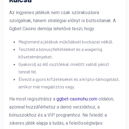
Az ingyenes játékok nem csak szórakozásra
szolgálnak, hanem stratégiai előnyt is biztosítanak. A
Ggbet Casino demója lehetővé teszi, hogy:
Megismerd a játékok működését kockázat nélkül.
Teszteld a bónuszfeltételeket és a wagering
követelményeket.
Gyakorolj az élő osztókkal, mielőtt valódi pénzt
tennél fel.
Élvezd a gyors kifizetéseket és a kripto‑támogatást,
amikor már magabiztos vagy.
Ha most regisztrálsz a
ggbet-casinohu.com
oldalon,
azonnal hozzáférhetsz a demó verziókhoz, a
bónuszokhoz és a VIP programhoz. Ne feledd: a
sikeres játék alapja a tudás, a felelősségteljes