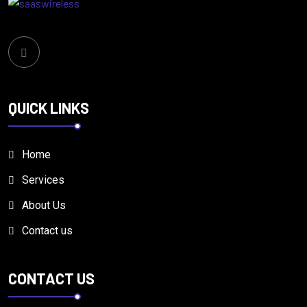
QUICK LINKS
Home
Services
About Us
Contact us
CONTACT US