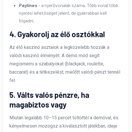
Paylines
– a nyerővonalak száma. Több vonal több
nyerési lehetőséget jelent, de gyakrabban kell
fogadni.
4. Gyakorolj az élő osztókkal
Az élő kaszinó asztalok a legközelebb hozzák a
valódi kaszinó élményét. A demó mód segít
megismerni a szabályokat (blackjack, roulette,
baccarat) és a tétkezelést, mielőtt valódi pénzt tennél
fel.
5. Válts valós pénzre, ha
magabiztos vagy
Miután legalább 10–15 percet töltöttél a demóval, és
kényelmesen mozogsz a kiválasztott játékban, ideje