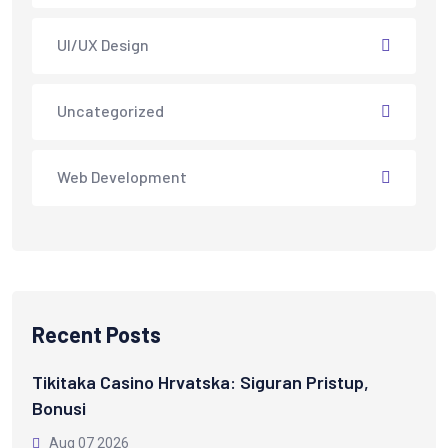
UI/UX Design
Uncategorized
Web Development
Recent Posts
Tikitaka Casino Hrvatska: Siguran Pristup,
Bonusi
Aug 07 2026