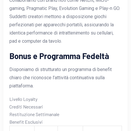
Collaboriamo con brand noti come NetEnt, Micro-
gaming, Pragmatic Play, Evolution Gaming e Play-n GO.
Suddetti creatori mettono a disposizione giochi
perfezionati per apparecchi portatili, assicurando la
identica performance di intrattenimento su cellulari,
pad e computer da tavolo.
Bonus e Programma Fedeltà
Disponiamo di strutturato un programma di benefit
chiaro che riconosce l’attività continuativa sulla
piattaforma.
Livello Loyalty
Crediti Necessari
Restituzione Settimanale
Benefit Esclusivi