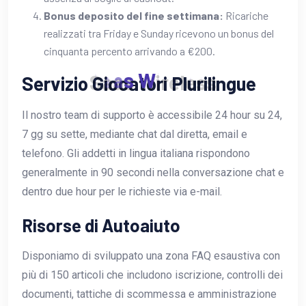
Bonus deposito del fine settimana:
Ricariche
realizzati tra Friday e Sunday ricevono un bonus del
cinquanta percento arrivando a €200.
S
a
a
s
W
i
r
e
l
e
s
s
Servizio Giocatori Plurilingue
Il nostro team di supporto è accessibile 24 hour su 24,
7 gg su sette, mediante chat dal diretta, email e
telefono. Gli addetti in lingua italiana rispondono
generalmente in 90 secondi nella conversazione chat e
dentro due hour per le richieste via e-mail.
Risorse di Autoaiuto
Disponiamo di sviluppato una zona FAQ esaustiva con
più di 150 articoli che includono iscrizione, controlli dei
documenti, tattiche di scommessa e amministrazione