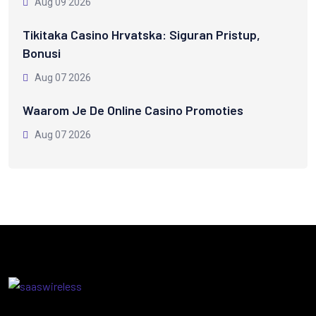
Aug 09 2026
Tikitaka Casino Hrvatska: Siguran Pristup,
Bonusi
Aug 07 2026
Waarom Je De Online Casino Promoties
Aug 07 2026