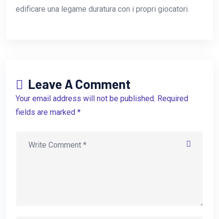
edificare una legame duratura con i propri giocatori.
Leave A Comment
Your email address will not be published. Required
fields are marked *