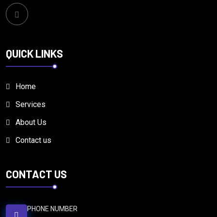
QUICK LINKS
Home
Services
About Us
Contact us
CONTACT US
PHONE NUMBER