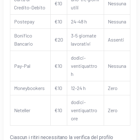
€10
Nessuna
Credito-Debito
utili
Postepay
€10
24-48 h
Nessuna
Bonifico
3-5 giornate
€20
Assenti
Bancario
lavorativi
dodici-
Pay-Pal
€10
ventiquattro
Nessuna
h
Moneybookers
€10
12-24 h
Zero
dodici-
Neteller
€10
ventiquattro
Zero
ore
Ciascun i ritiri necessitano la verifica del profilo