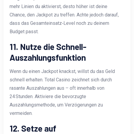
mehr Linien du aktivierst, desto höher ist deine
Chance, den Jackpot zu treffen. Achte jedoch darauf,
dass das Gesamteinsatz‑Level noch zu deinem
Budget passt.
11. Nutze die Schnell-
Auszahlungsfunktion
Wenn du einen Jackpot knackst, willst du das Geld
schnell erhalten. Total Casino zeichnet sich durch
rasante Auszahlungen aus – oft innerhalb von
24 Stunden. Aktiviere die bevorzugte
Auszahlungsmethode, um Verzögerungen zu
vermeiden.
12. Setze auf