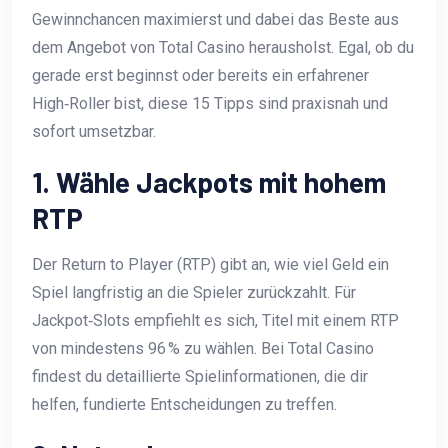
Gewinnchancen maximierst und dabei das Beste aus
dem Angebot von Total Casino herausholst. Egal, ob du
gerade erst beginnst oder bereits ein erfahrener
High‑Roller bist, diese 15 Tipps sind praxisnah und
sofort umsetzbar.
1. Wähle Jackpots mit hohem
RTP
Der Return to Player (RTP) gibt an, wie viel Geld ein
Spiel langfristig an die Spieler zurückzahlt. Für
Jackpot‑Slots empfiehlt es sich, Titel mit einem RTP
von mindestens 96 % zu wählen. Bei Total Casino
findest du detaillierte Spielinformationen, die dir
helfen, fundierte Entscheidungen zu treffen.