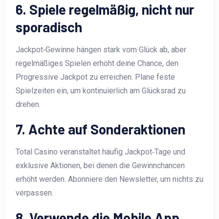
6. Spiele regelmäßig, nicht nur
sporadisch
Jackpot‑Gewinne hängen stark vom Glück ab, aber
regelmäßiges Spielen erhöht deine Chance, den
Progressive Jackpot zu erreichen. Plane feste
Spielzeiten ein, um kontinuierlich am Glücksrad zu
drehen.
7. Achte auf Sonderaktionen
Total Casino veranstaltet häufig Jackpot‑Tage und
exklusive Aktionen, bei denen die Gewinnchancen
erhöht werden. Abonniere den Newsletter, um nichts zu
verpassen.
8. Verwende die Mobile App